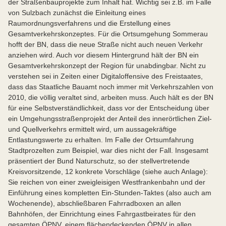
der Straßenbauprojekte zum Inhalt hat. Wichtig sei z.B. im Falle
von Sulzbach zunächst die Einleitung eines
Raumordnungsverfahrens und die Erstellung eines
Gesamtverkehrskonzeptes. Für die Ortsumgehung Sommerau
hofft der BN, dass die neue Straße nicht auch neuen Verkehr
anziehen wird. Auch vor diesem Hintergrund hält der BN ein
Gesamtverkehrskonzept der Region für unabdingbar. Nicht zu
verstehen sei in Zeiten einer Digitaloffensive des Freistaates,
dass das Staatliche Bauamt noch immer mit Verkehrszahlen von
2010, die völlig veraltet sind, arbeiten muss. Auch hält es der BN
für eine Selbstverständlichkeit, dass vor der Entscheidung über
ein Umgehungsstraßenprojekt der Anteil des innerörtlichen Ziel-
und Quellverkehrs ermittelt wird, um aussagekräftige
Entlastungswerte zu erhalten. Im Falle der Ortsumfahrung
Stadtprozelten zum Beispiel, war dies nicht der Fall. Insgesamt
präsentiert der Bund Naturschutz, so der stellvertretende
Kreisvorsitzende, 12 konkrete Vorschläge (siehe auch Anlage):
Sie reichen von einer zweigleisigen Westfrankenbahn und der
Einführung eines kompletten Ein-Stunden-Taktes (also auch am
Wochenende), abschließbaren Fahrradboxen an allen
Bahnhöfen, der Einrichtung eines Fahrgastbeirates für den
gesamten ÖPNV, einem flächendeckenden ÖPNV in allen