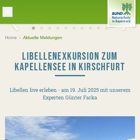
Home
›
Aktuelle Meldungen
LIBELLENEXKURSION ZUM
KAPELLENSEE IN KIRSCHFURT
Libellen live erleben - am 19. Juli 2025 mit unserem
Experten Günter Farka