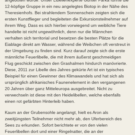
12-köpfige Gruppe in ein neu angelegtes Biotop in der Nähe des
Theresienhofs. Bei strahlendem Sonnenschein zeigten sich die
ersten Kunstflieger und begleiteten die Exkursionsteilnehmer auf
ihrem Weg. Dass es sich hierbei vorwiegend um weibliche Tiere
handelte ist nicht ungewöhnlich, denn nur die Männchen
verhalten sich territorial und besetzen die besten Plätze für die
Eiablage direkt am Wasser, während die Weibchen oft verstreut in
der Umgebung zu finden sind. Kurz darauf zeigte sich die erste
männliche Feuerlibelle, die mit ihrem äußerst geschmeidigen
Flug geschickt zwischen den Grashalmen hindurch manövrierte.
Diese, 2011 zur Libelle des Jahres gekürte Art ist ein typisches
Beispiel für einen Gewinner des Klimawandels und hat sich als
ursprünglich afrikanisches Faunenelement in den vergangenen
20 Jahren über ganz Mitteleuropa ausgebreitet. Nicht zu
verwechseln ist diese mit den Heidelibellen, welche ebenfalls
einen rot gefärbten Hinterleib haben.
Kaum an der Grubensohle angelangt, hielt es Aron als
zweitjüngsten Teilnehmer nicht mehr ab, den Uferbereich des
Sees zu erkunden. Sofort berichtete er von den vielen
Feuerlibellen dort und einer Ringelnatter, die an der