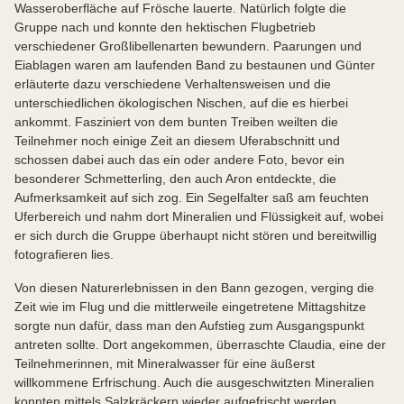
Wasseroberfläche auf Frösche lauerte. Natürlich folgte die
Gruppe nach und konnte den hektischen Flugbetrieb
verschiedener Großlibellenarten bewundern. Paarungen und
Eiablagen waren am laufenden Band zu bestaunen und Günter
erläuterte dazu verschiedene Verhaltensweisen und die
unterschiedlichen ökologischen Nischen, auf die es hierbei
ankommt. Fasziniert von dem bunten Treiben weilten die
Teilnehmer noch einige Zeit an diesem Uferabschnitt und
schossen dabei auch das ein oder andere Foto, bevor ein
besonderer Schmetterling, den auch Aron entdeckte, die
Aufmerksamkeit auf sich zog. Ein Segelfalter saß am feuchten
Uferbereich und nahm dort Mineralien und Flüssigkeit auf, wobei
er sich durch die Gruppe überhaupt nicht stören und bereitwillig
fotografieren lies.
Von diesen Naturerlebnissen in den Bann gezogen, verging die
Zeit wie im Flug und die mittlerweile eingetretene Mittagshitze
sorgte nun dafür, dass man den Aufstieg zum Ausgangspunkt
antreten sollte. Dort angekommen, überraschte Claudia, eine der
Teilnehmerinnen, mit Mineralwasser für eine äußerst
willkommene Erfrischung. Auch die ausgeschwitzten Mineralien
konnten mittels Salzkräckern wieder aufgefrischt werden.