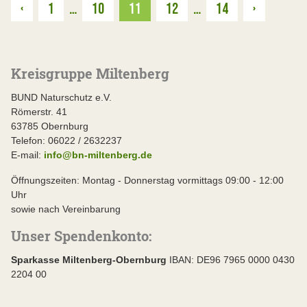
Zurück
Weiter
‹
1
…
10
11
12
…
14
›
Kreisgruppe Miltenberg
BUND Naturschutz e.V.
Römerstr. 41
63785 Obernburg
Telefon: 06022 / 2632237
E-mail:
info@bn-miltenberg.de
Öffnungszeiten: Montag - Donnerstag vormittags 09:00 - 12:00
Uhr
sowie nach Vereinbarung
Unser Spendenkonto: ​
Sparkasse Miltenberg-Obernburg
IBAN: DE96 7965 0000 0430
2204 00 ​